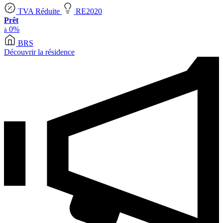
TVA Réduite
RE2020
Prêt
0%
à
BRS
Découvrir la résidence