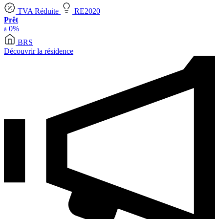
TVA Réduite
RE2020
Prêt
0%
à
BRS
Découvrir la résidence