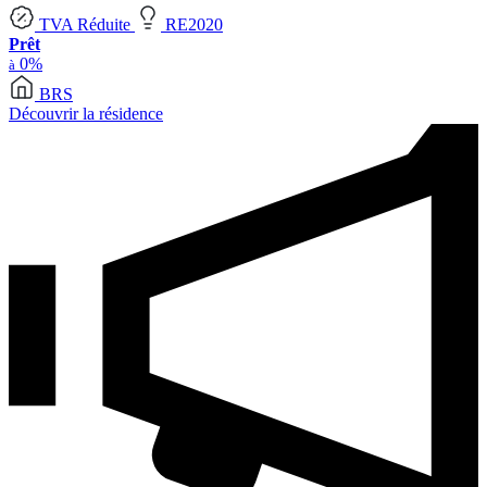
TVA Réduite
RE2020
Prêt
0%
à
BRS
Découvrir la résidence