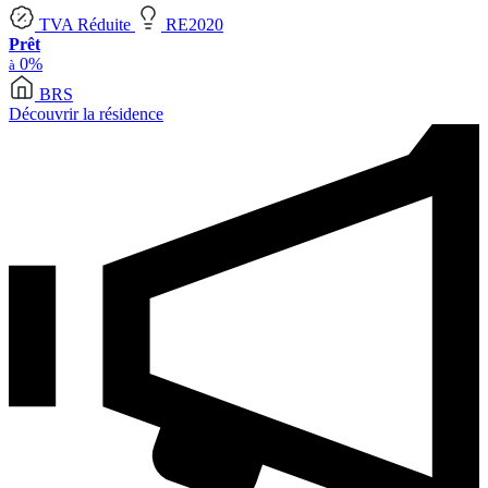
TVA Réduite
RE2020
Prêt
0%
à
BRS
Découvrir la résidence