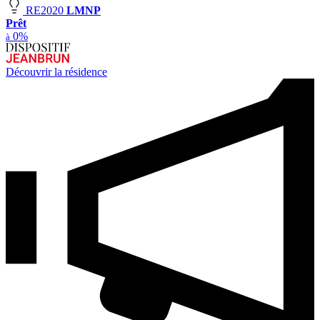
RE2020
LMNP
Prêt
0%
à
Découvrir la résidence