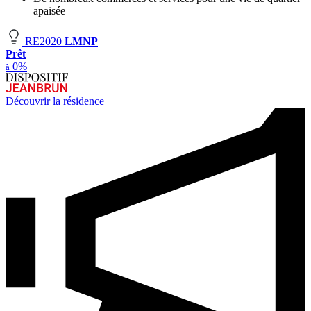
apaisée
RE2020
LMNP
Prêt
0%
à
Découvrir la résidence