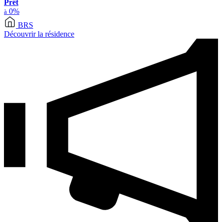
Prêt
0%
à
BRS
Découvrir la résidence